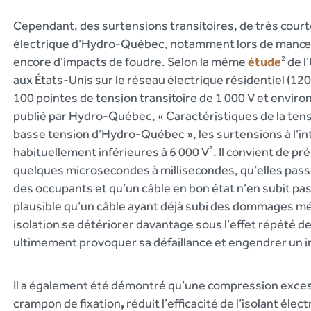
Cependant, des surtensions transitoires, de très court
électrique d’Hydro-Québec, notamment lors de manœuvr
encore d’impacts de foudre. Selon la même
étude
2
de l
aux États-Unis sur le réseau électrique résidentiel (120
100 pointes de tension transitoire de 1 000 V et enviro
publié par Hydro-Québec, « Caractéristiques de la ten
basse tension d’Hydro-Québec », les surtensions à l’i
habituellement inférieures à 6 000 V
3
. Il convient de p
quelques microsecondes à millisecondes, qu’elles pa
des occupants et qu’un câble en bon état n’en subit pas 
plausible qu’un câble ayant déjà subi des dommages méc
isolation se détériorer davantage sous l’effet répété de
ultimement provoquer sa défaillance et engendrer un i
Il a également été démontré qu’une compression exces
crampon de fixation
,
réduit l’efficacité de l’isolant él